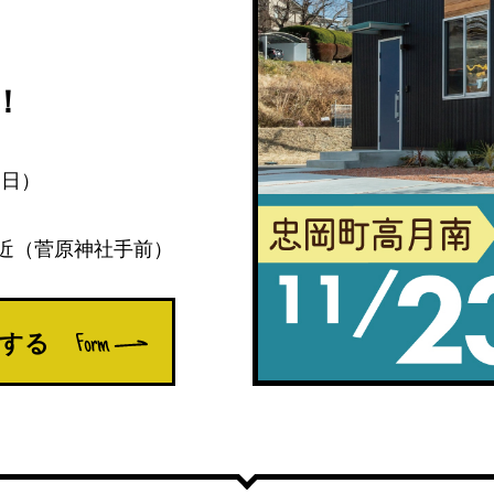
！
（日）
付近（菅原神社手前）
する