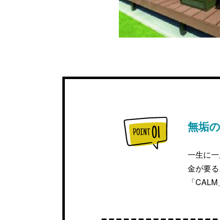
無垢
一生に一
金が要る
「CAL