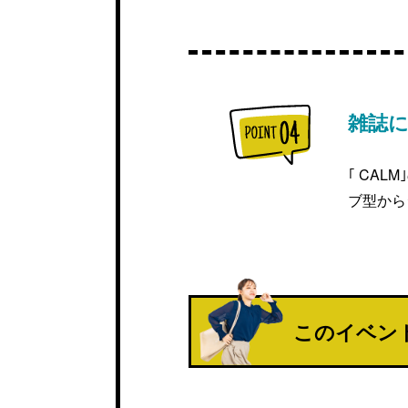
雑誌
｢ CA
ブ型から
このイベン