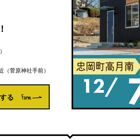
！
日）
付近（菅原神社手前）
する