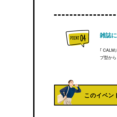
雑誌
｢ CA
ブ型から
このイベン