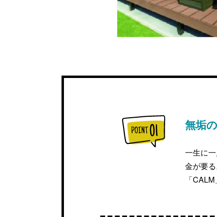
無垢
一生に一
金が要る
「CAL