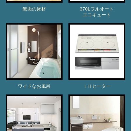
無垢の床材
370Lフルオート
エコキュート
ワイドなお風呂
ＩＨヒーター